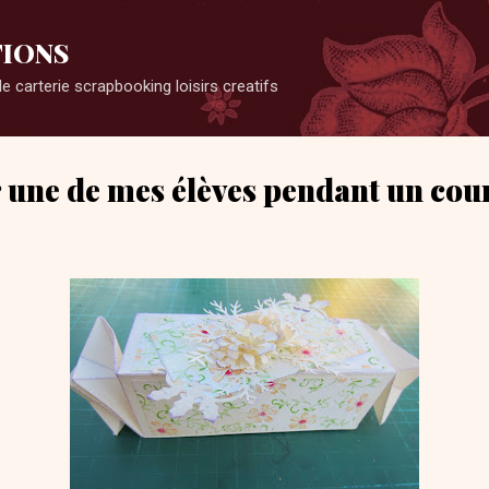
Accéder au contenu principal
TIONS
carterie scrapbooking loisirs creatifs
ar une de mes élèves pendant un cou