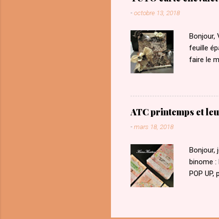
-
octobre 13, 2018
Bonjour, 
feuille é
faire le 
Découper 
x 15 cm. 
pour fair
sens que 
ATC printemps et leu
et le 8.5
-
mars 18, 2018
scotch ou
Bonjour,
binome : 
POP UP, p
pris le r