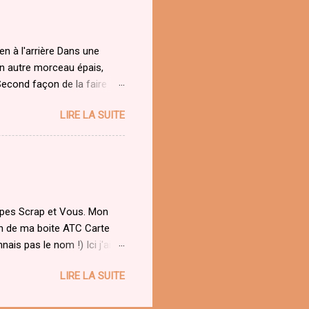
n à l'arrière Dans une
un autre morceau épais,
 Second façon de la faire
faire une carte double de 15
LIRE LA SUITE
 16 cm faire un pli à 1 cm,
 partie 15 x 15 dans le même
 cm le 1cm est en pli vallée
 la seconde en mettant du
upes Scrap et Vous. Mon
on de ma boite ATC Carte
ais pas le nom !) Ici j'ai
LIRE LA SUITE