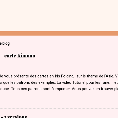
e blog
g - carte Kimono
Je vous présente des cartes en Iris Folding, sur le thème de l'Asie. 
si que les patrons des exemples. La vidéo Tutoriel pour les faire. et
coupe Tous ces patrons sont à imprimer. Vous pouvez en trouver plei
nt ICI Merci de votre visite, N'hésitez pas à vous inscrire sur mon
 sur mon Instagram
- 2 versions