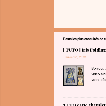
Posts les plus consultés de c
[ TUTO ] Iris Foldin
-
janvier 31, 2019
Bonjour, 
vidéo ain
votre dé
en cliqua
YouTube
TUTO carte chevalet 