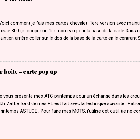
Voici comment je fais mes cartes chevalet 1ère version avec maintie
paisse 300 gr couper un 1er morceau pour la base de la carte Dans 
maintien arrière coller sur le dos de la base de la carte en le centrant
une feuille épaisse (300gr) de 30 par 15 cm et la plier en deux pour 
Dans une autre feuille couper un morceau de 16 x 15 cm du coté des
e un carré de 15 x 15 cm plus la bande de 1 x 15 cm Plier en deux la
le 1 cm récap dans la partie 16 cm faire un pli à 1 cm et un pli à 8.5
r boite - carte pop up
 cm est en pli montagne comme sur l'image coller la 1ere partie sur
 d...
 je vous présente mes ATC printemps pour un échange dans les gro
Dh Val Le fond de mes PL est fait avec la technique suivante : Patr
rintemps ASTUCE : Pour faire mes MOTS, j'utilise cet outil, (je ne conn
ouleau transparent et j'ai collé les mots sur du papier coloré.